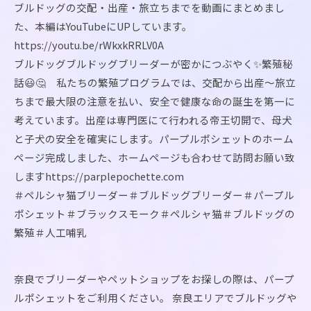
ブルドッグの交配・出産・旅立ちまでを動画にまとめまし
た、本編はYouTubeにUPしています。
https://youtu.be/rWkxkRRLV0A
ブルドッグブルドッグブリーダーが密かにつぶやく✨繁殖秘
話😃🤔 私たちの繁殖プログラムでは、交配から出産～旅立
ちまで最大限の注意を払い、安全で健康な命の誕生を第一に
考えています。出産は専門医にて行われる帝王切開で、母犬
と子犬の安全を確実にします。パープルポシェットのホーム
ページ完成しました、ホームページも合わせて訪問お願い致
しますhttps://parplepochette.com
＃ペルシャ猫ブリーダー＃ブルドッグブリーダー＃パープル
ポシェット＃ブラックスモーク＃ペルシャ猫＃ブルドッグの
繁殖＃人工哺乳
奈良でブリーダーやペットショップをお探しの際は、パープ
ルポシェットをご利用ください。 奈良エリアでブルドッグや