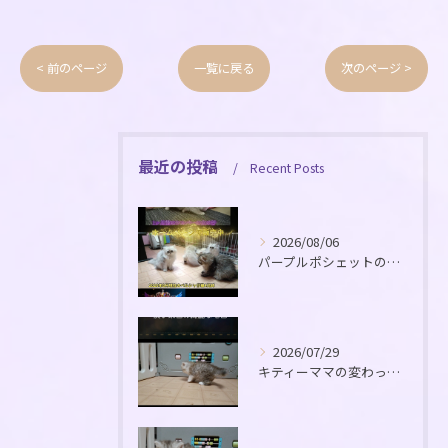
< 前のページ
一覧に戻る
次のページ >
最近の投稿
Recent Posts
2026/08/06
パープルポシェットのメイママの可愛いペルシャ仔猫4兄姉の販売...
2026/07/29
キティーママの変わった毛色の仔猫が生れました！